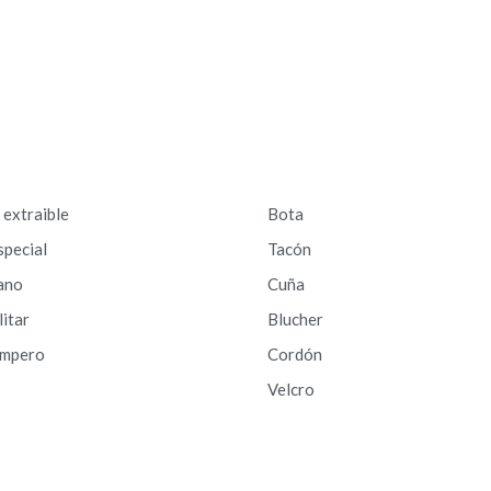
a extraible
Bota
special
Tacón
ano
Cuña
litar
Blucher
ampero
Cordón
Velcro