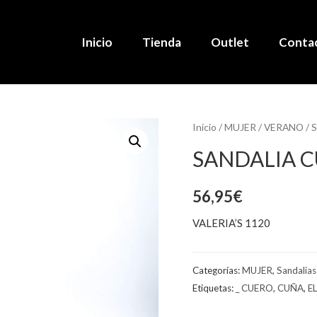
Inicio
Tienda
Outlet
Conta
Inicio
/
MUJER
/
VERANO
/
S
SANDALIA C
56,95
€
VALERIA’S 1120
Categorías:
MUJER
,
Sandalias
Etiquetas:
_ CUERO
,
CUÑA
,
E