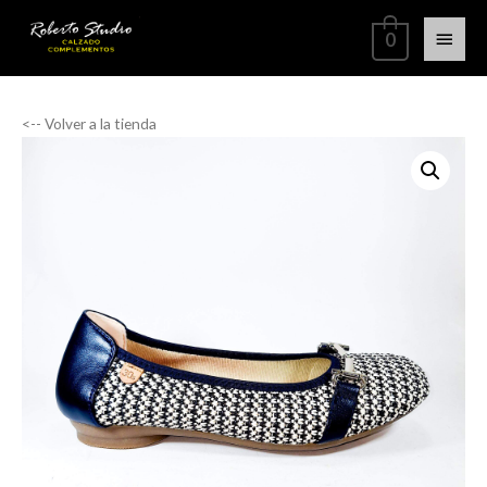
0
<-- Volver a la tienda