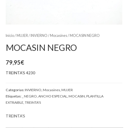
Inicio
/
MUJER
/
INVIERNO
/
Mocasines
/ MOCASIN NEGRO
MOCASIN NEGRO
79,95
€
TREINTA’S 4230
Categorías:
INVIERNO
,
Mocasines
,
MUJER
Etiquetas:
_ NEGRO
,
ANCHO ESPECIAL
,
MOCASIN
,
PLANTILLA
EXTRAIBLE
,
TREINTA'S
TREINTA'S