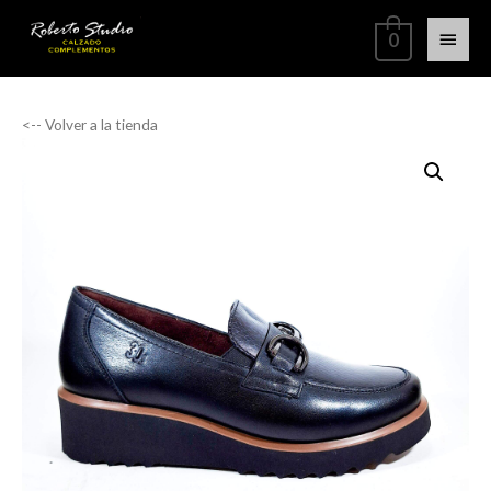
0
<-- Volver a la tienda