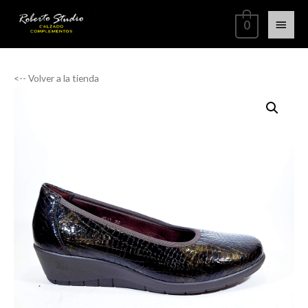
0
<-- Volver a la tienda