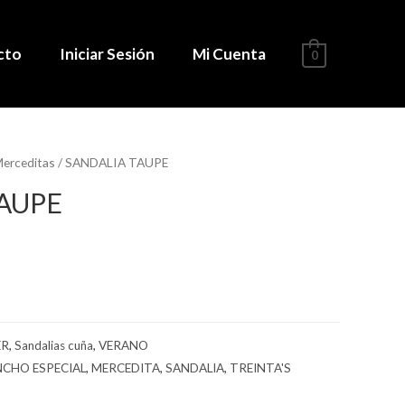
cto
Iniciar Sesión
Mi Cuenta
0
erceditas
/ SANDALIA TAUPE
AUPE
ER
,
Sandalias cuña
,
VERANO
CHO ESPECIAL
,
MERCEDITA
,
SANDALIA
,
TREINTA'S