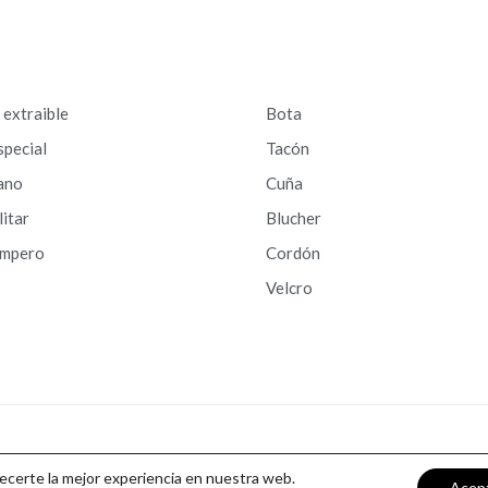
a extraible
Bota
special
Tacón
ano
Cuña
litar
Blucher
ampero
Cordón
Velcro
recerte la mejor experiencia en nuestra web.
Acep