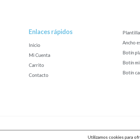
Enlaces rápidos
Plantill
Ancho e
Inicio
Botín pl
Mi Cuenta
Botín mi
Carrito
Botín c
Contacto
Copyright © 2026 Calzados Roberto Studio
Utilizamos cookies para of