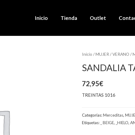
Inicio
Tienda
Outlet
Conta
Inicio
/
MUJER
/
VERANO
/
M
SANDALIA T
72,95
€
TREINTAS 1016
Categorías:
Merceditas
,
MUJ
Etiquetas:
_ BEIGE
,
_HIELO
,
AN