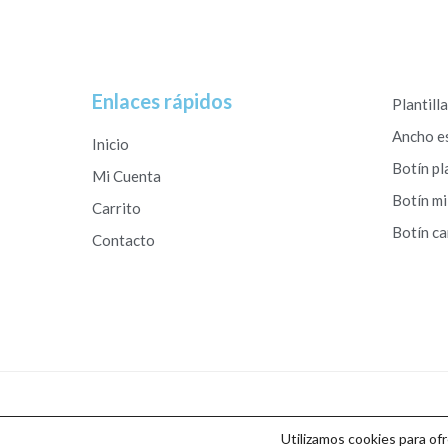
Enlaces rápidos
Plantill
Ancho e
Inicio
Botín pl
Mi Cuenta
Botín mi
Carrito
Botín c
Contacto
Copyright © 2026 Calzados Roberto Studio
Utilizamos cookies para of