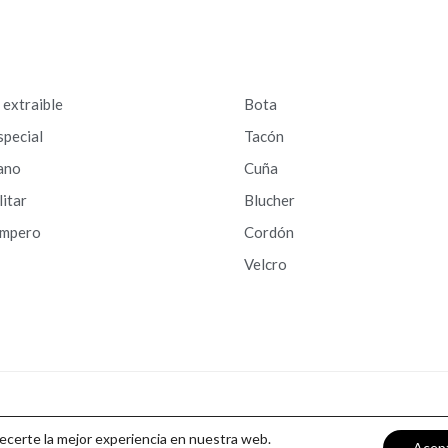
a extraible
Bota
special
Tacón
ano
Cuña
litar
Blucher
ampero
Cordón
Velcro
recerte la mejor experiencia en nuestra web.
Acep