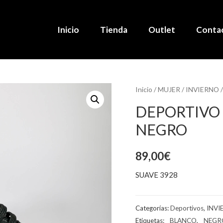
Inicio
Tienda
Outlet
Conta
Inicio
/
MUJER
/
INVIERNO
DEPORTIVO 
NEGRO
89,00
€
SUAVE 3928
Categorías:
Deportivos
,
INVI
Etiquetas:
_ BLANCO
,
_ NEG