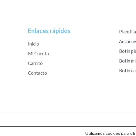
Enlaces rápidos
Plantill
Ancho e
Inicio
Botín pl
Mi Cuenta
Botín mi
Carrito
Botín c
Contacto
Copyright © 2026 Calzados Roberto Studio
Utilizamos cookies para of