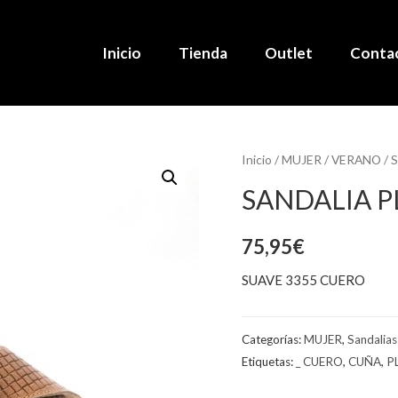
Inicio
Tienda
Outlet
Conta
Inicio
/
MUJER
/
VERANO
/
S
SANDALIA P
75,95
€
SUAVE 3355 CUERO
Categorías:
MUJER
,
Sandalias
Etiquetas:
_ CUERO
,
CUÑA
,
P