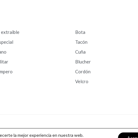
a extraible
Bota
special
Tacón
ano
Cuña
litar
Blucher
ampero
Cordón
Velcro
recerte la mejor experiencia en nuestra web.
Acep