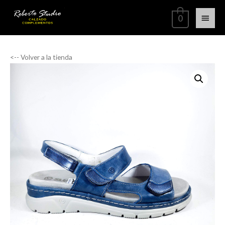
0
<-- Volver a la tienda