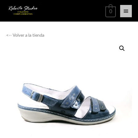
0
<-- Volver a la tienda