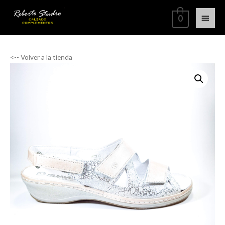
0
<-- Volver a la tienda