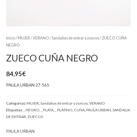
Inicio
/
MUJER
/
VERANO
/
Sandalias de entrar y zuecos
/ ZUECO CUÑA
NEGRO
ZUECO CUÑA NEGRO
84,95
€
PAULA URBAN 27-565
Categorías:
MUJER
,
Sandalias de entrar y zuecos
,
VERANO
Etiquetas:
_ NEGRO
,
_ PLATA
,
_ PLATINO
,
CUÑA
,
PAULA URBAN
,
SANDALIA
DE ENTRAR
,
ZUECOS
PAULA URBAN