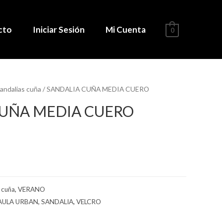
cto
Iniciar Sesión
Mi Cuenta
0
andalias cuña
/ SANDALIA CUÑA MEDIA CUERO
CUÑA MEDIA CUERO
 cuña
,
VERANO
AULA URBAN
,
SANDALIA
,
VELCRO