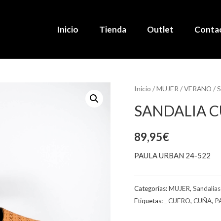
Inicio
Tienda
Outlet
Conta
Inicio
/
MUJER
/
VERANO
/
S
SANDALIA 
89,95
€
PAULA URBAN 24-522
Categorías:
MUJER
,
Sandalias
Etiquetas:
_ CUERO
,
CUÑA
,
P