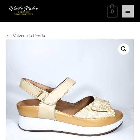
0
<-- Volver a la tienda