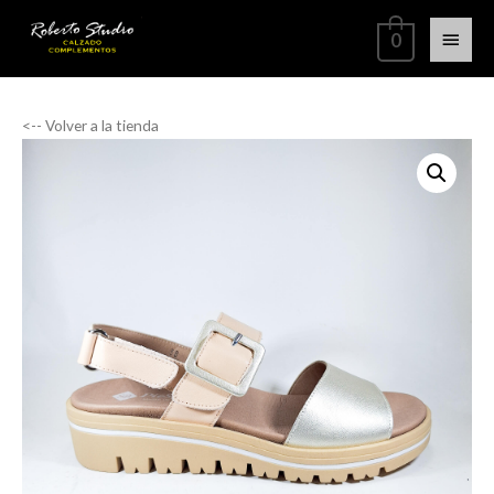
0
<-- Volver a la tienda