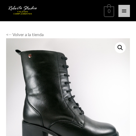
0
<-- Volver a la tienda