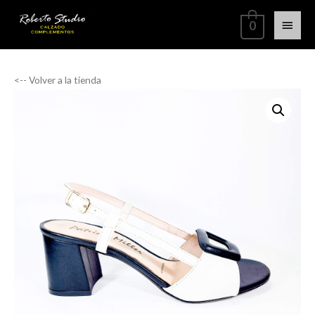
0
<-- Volver a la tienda