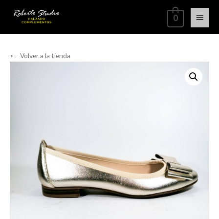
0
<-- Volver a la tienda