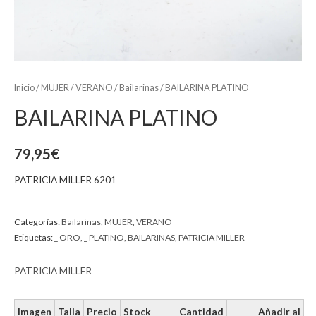
Inicio
/
MUJER
/
VERANO
/
Bailarinas
/ BAILARINA PLATINO
BAILARINA PLATINO
79,95
€
PATRICIA MILLER 6201
Categorías:
Bailarinas
,
MUJER
,
VERANO
Etiquetas:
_ ORO
,
_ PLATINO
,
BAILARINAS
,
PATRICIA MILLER
PATRICIA MILLER
Imagen
Talla
Precio
Stock
Cantidad
Añadir al