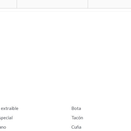
a extraible
Bota
special
Tacón
ano
Cuña