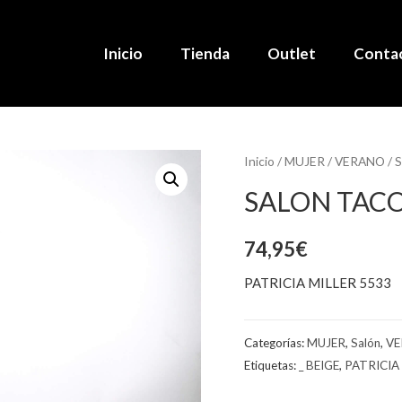
Inicio
Tienda
Outlet
Conta
Inicio
/
MUJER
/
VERANO
/
S
SALON TAC
74,95
€
PATRICIA MILLER 5533
Categorías:
MUJER
,
Salón
,
V
Etiquetas:
_ BEIGE
,
PATRICIA