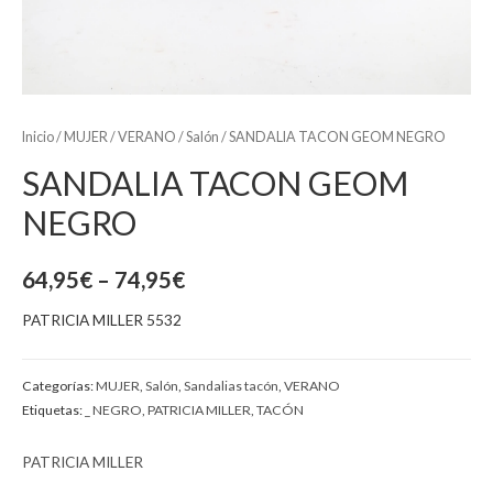
Inicio
/
MUJER
/
VERANO
/
Salón
/ SANDALIA TACON GEOM NEGRO
SANDALIA TACON GEOM
NEGRO
64,95
€
–
74,95
€
PATRICIA MILLER 5532
Categorías:
MUJER
,
Salón
,
Sandalias tacón
,
VERANO
Etiquetas:
_ NEGRO
,
PATRICIA MILLER
,
TACÓN
PATRICIA MILLER