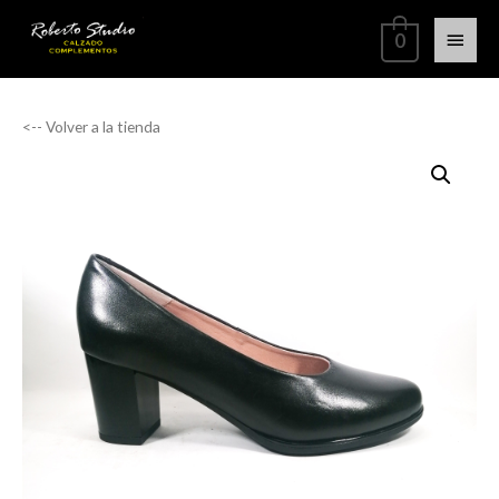
0
<-- Volver a la tienda