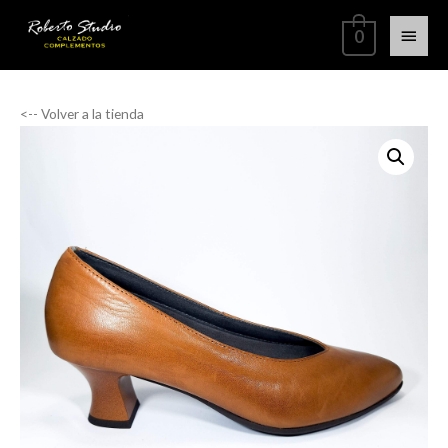
0
<-- Volver a la tienda