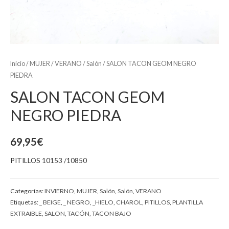
Inicio
/
MUJER
/
VERANO
/
Salón
/ SALON TACON GEOM NEGRO
PIEDRA
SALON TACON GEOM
NEGRO PIEDRA
69,95
€
PITILLOS 10153 /10850
Categorías:
INVIERNO
,
MUJER
,
Salón
,
Salón
,
VERANO
Etiquetas:
_ BEIGE
,
_ NEGRO
,
_HIELO
,
CHAROL
,
PITILLOS
,
PLANTILLA
EXTRAIBLE
,
SALON
,
TACÓN
,
TACON BAJO