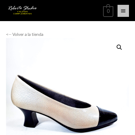
0
<-- Volver a la tienda