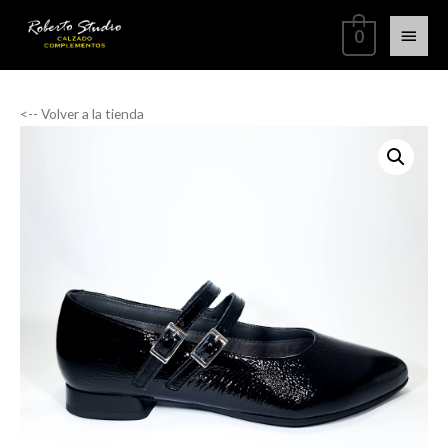
0
<-- Volver a la tienda