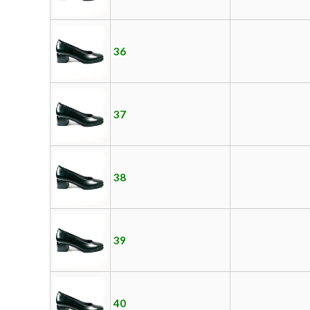
36
37
38
39
40