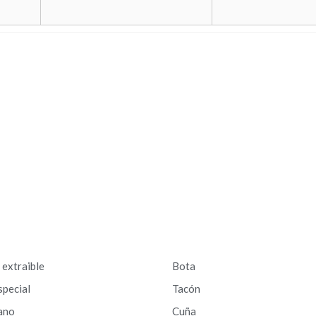
a extraible
Bota
special
Tacón
ano
Cuña