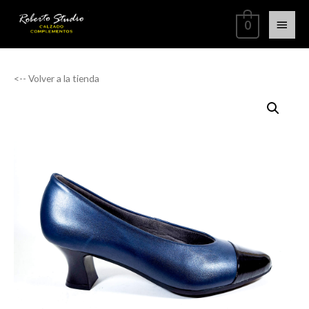
0
<-- Volver a la tienda