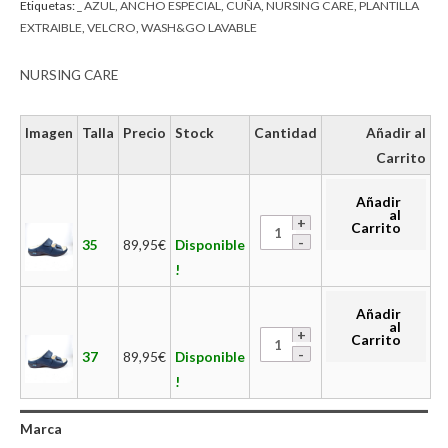
Etiquetas:
_ AZUL
,
ANCHO ESPECIAL
,
CUÑA
,
NURSING CARE
,
PLANTILLA
EXTRAIBLE
,
VELCRO
,
WASH&GO LAVABLE
NURSING CARE
Imagen
Talla
Precio
Stock
Cantidad
Añadir al
Carrito
Añadir
al
Carrito
35
89,95
€
Disponible
!
Añadir
al
Carrito
37
89,95
€
Disponible
!
Marca