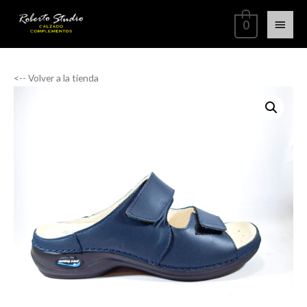
0
<-- Volver a la tienda