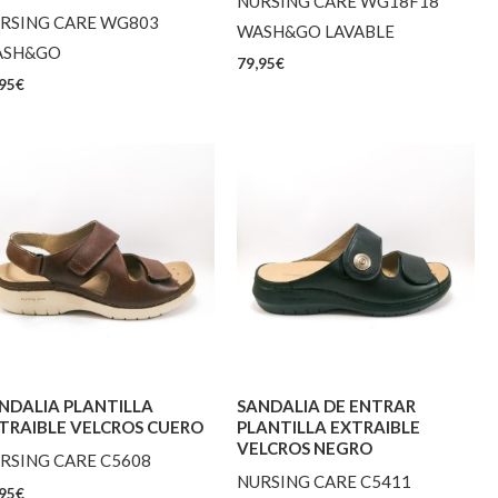
NURSING CARE WG18F18
RSING CARE WG803
WASH&GO LAVABLE
ASH&GO
79,95
€
95
€
NDALIA PLANTILLA
SANDALIA DE ENTRAR
TRAIBLE VELCROS CUERO
PLANTILLA EXTRAIBLE
VELCROS NEGRO
RSING CARE C5608
NURSING CARE C5411
95
€