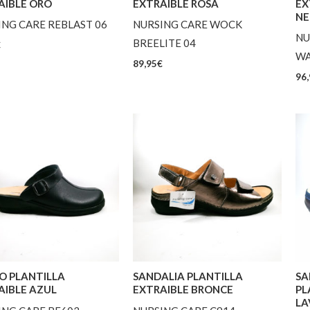
AIBLE ORO
EXTRAIBLE ROSA
EX
NE
ING CARE REBLAST 06
NURSING CARE WOCK
NU
BREELITE 04
€
W
89,95
€
96,
O PLANTILLA
SANDALIA PLANTILLA
SA
AIBLE AZUL
EXTRAIBLE BRONCE
PL
LA