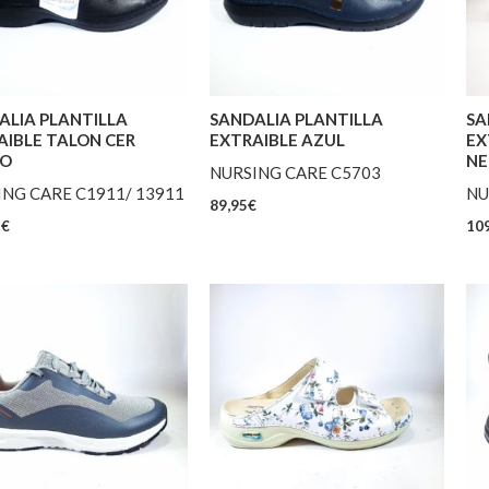
ALIA PLANTILLA
SANDALIA PLANTILLA
SA
AIBLE TALON CER
EXTRAIBLE AZUL
EX
RO
NE
NURSING CARE C5703
ING CARE C1911/ 13911
NU
89,95
€
5
€
109