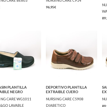
ING CARE BE603
NURSING CARE C914
NU
€
96,95
€
W
89,
SIN PLANTILLA
DEPORTIVO PLANTILLA
SA
AIBLE NEGRO
EXTRAIBLE CUERO
EX
ING CARE WG1011
NURSING CARE C5908
NU
&GO LAVABLE
DIABETICO
89,