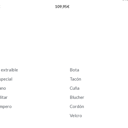
€
109,95
€
a extraible
Bota
special
Tacón
ano
Cuña
litar
Blucher
ampero
Cordón
Velcro