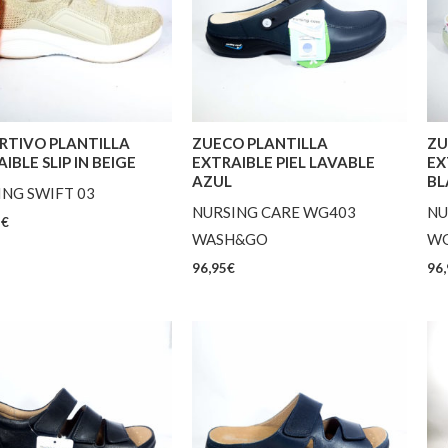
RTIVO PLANTILLA
ZUECO PLANTILLA
ZU
IBLE SLIP IN BEIGE
EXTRAIBLE PIEL LAVABLE
EX
AZUL
BL
ING SWIFT 03
NURSING CARE WG403
NU
5
€
WASH&GO
WG
96,95
€
96,