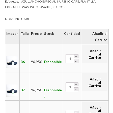
Etiquetas:
_ AZUL
,
ANCHO ESPECIAL
,
NURSING CARE
,
PLANTILLA
EXTRAIBLE
,
WASH&GO LAVABLE
,
ZUECOS
NURSING CARE
Imagen
Talla
Precio
Stock
Cantidad
Añadir al
Carrito
Añadir
al
Carrito
36
96,95
€
Disponible
!
Añadir
al
Carrito
37
96,95
€
Disponible
!
Añadir
al