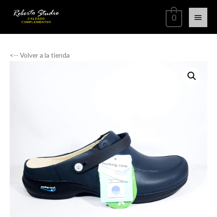
0
<-- Volver a la tienda