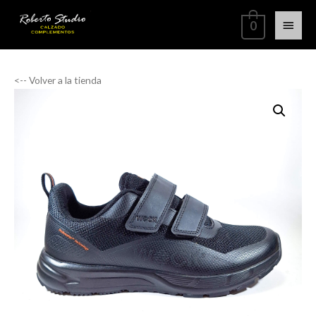
0
<-- Volver a la tienda