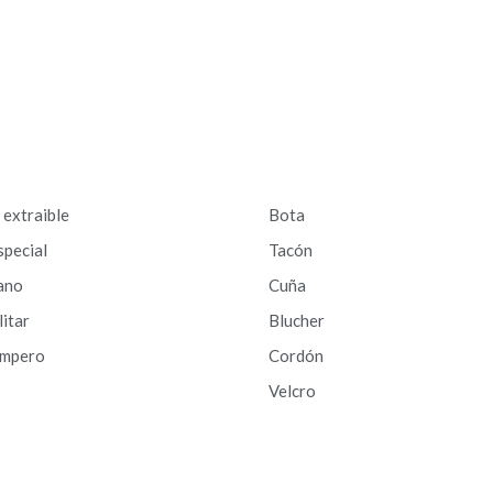
a extraible
Bota
special
Tacón
ano
Cuña
litar
Blucher
ampero
Cordón
Velcro