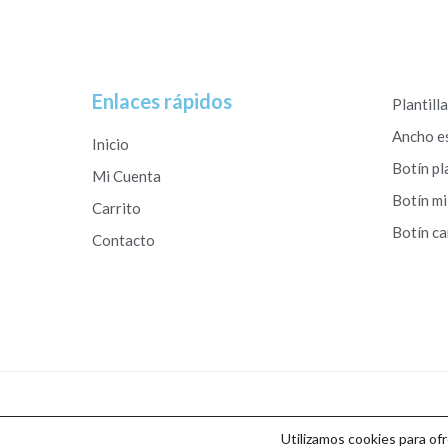
Enlaces rápidos
Plantill
Ancho e
Inicio
Botín pl
Mi Cuenta
Botín mi
Carrito
Botín c
Contacto
Copyright © 2026 Calzados Roberto Studio
Utilizamos cookies para of