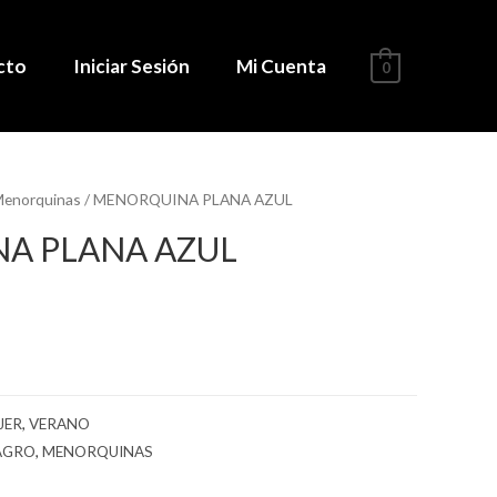
cto
Iniciar Sesión
Mi Cuenta
0
enorquinas
/ MENORQUINA PLANA AZUL
A PLANA AZUL
JER
,
VERANO
AGRO
,
MENORQUINAS