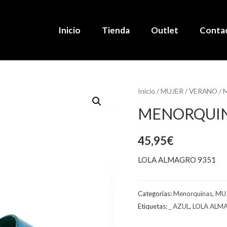
Inicio
Tienda
Outlet
Conta
Inicio
/
MUJER
/
VERANO
/
M
MENORQUIN
45,95
€
LOLA ALMAGRO 9351
Categorías:
Menorquinas
,
MU
Etiquetas:
_ AZUL
,
LOLA ALM