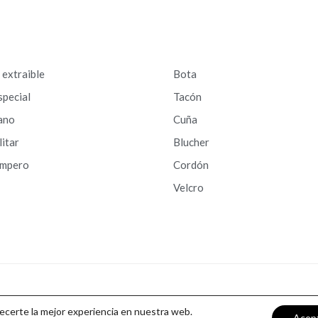
a extraible
Bota
special
Tacón
ano
Cuña
litar
Blucher
ampero
Cordón
Velcro
recerte la mejor experiencia en nuestra web.
Acep