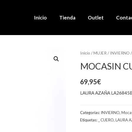
Inicio
Tienda
Outlet
Conta
Inicio
/
MUJER
/
INVIERNO
MOCASIN C
69,95
€
LAURA AZAÑA LA26845B
Categorías:
INVIERNO
,
Mocas
Etiquetas:
_ CUERO
,
LAURA 