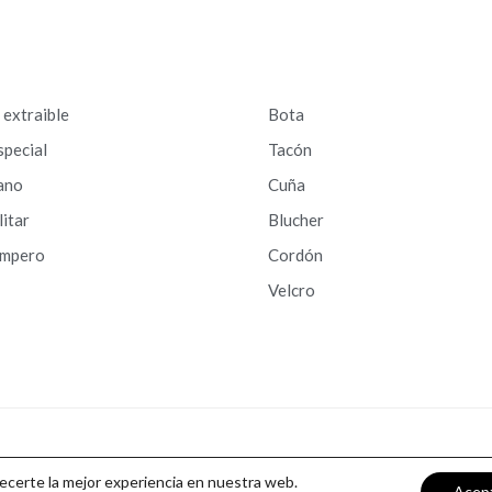
a extraible
Bota
special
Tacón
ano
Cuña
litar
Blucher
ampero
Cordón
Velcro
recerte la mejor experiencia en nuestra web.
Acep