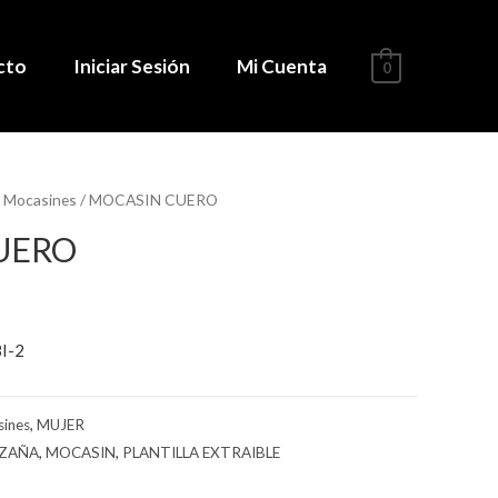
cto
Iniciar Sesión
Mi Cuenta
0
/
Mocasines
/ MOCASIN CUERO
UERO
I-2
ines
,
MUJER
AZAÑA
,
MOCASIN
,
PLANTILLA EXTRAIBLE