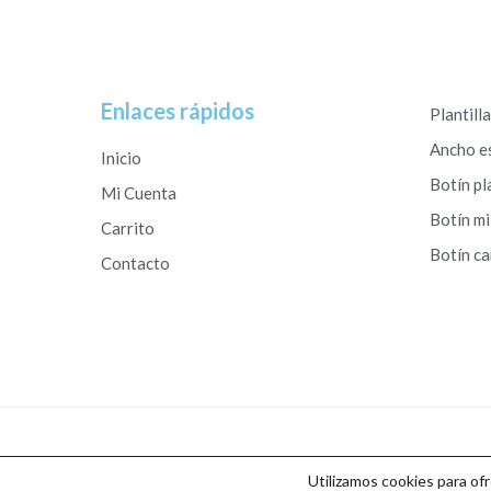
Enlaces rápidos
Plantill
Ancho e
Inicio
Botín pl
Mi Cuenta
Botín mi
Carrito
Botín c
Contacto
Copyright © 2026 Calzados Roberto Studio
Utilizamos cookies para of