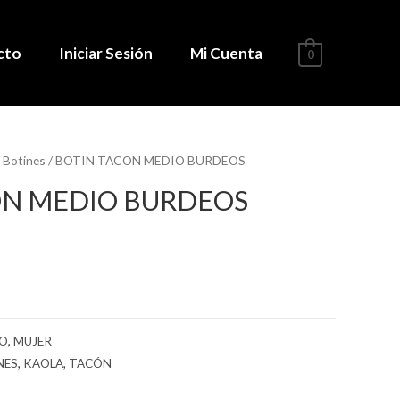
cto
Iniciar Sesión
Mi Cuenta
0
/
Botines
/ BOTIN TACON MEDIO BURDEOS
ON MEDIO BURDEOS
NO
,
MUJER
NES
,
KAOLA
,
TACÓN