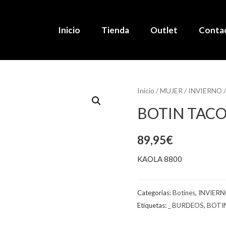
Inicio
Tienda
Outlet
Conta
Inicio
/
MUJER
/
INVIERNO
BOTIN TAC
89,95
€
KAOLA 8800
Categorías:
Botines
,
INVIER
Etiquetas:
_ BURDEOS
,
BOTI