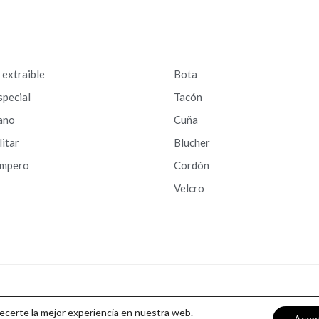
a extraible
Bota
special
Tacón
ano
Cuña
litar
Blucher
ampero
Cordón
Velcro
recerte la mejor experiencia en nuestra web.
Acep