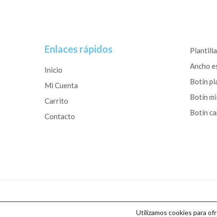
Enlaces rápidos
Plantill
Ancho e
Inicio
Botín pl
Mi Cuenta
Botín mi
Carrito
Botín c
Contacto
Copyright © 2026 Calzados Roberto Studio
Utilizamos cookies para of