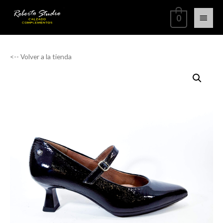
0
<-- Volver a la tienda