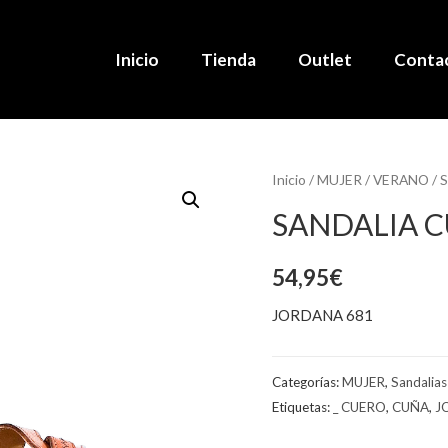
Inicio
Tienda
Outlet
Conta
Inicio
/
MUJER
/
VERANO
/
S
SANDALIA 
54,95
€
JORDANA 681
Categorías:
MUJER
,
Sandalias
Etiquetas:
_ CUERO
,
CUÑA
,
J