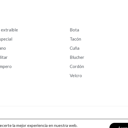
a extraible
Bota
special
Tacón
ano
Cuña
litar
Blucher
ampero
Cordón
Velcro
recerte la mejor experiencia en nuestra web.
Acep