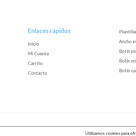
Enlaces rápidos
Plantill
Ancho e
Inicio
Botín pl
Mi Cuenta
Botín mi
Carrito
Botín c
Contacto
Copyright © 2026 Calzados Roberto Studio
Utilizamos cookies para of