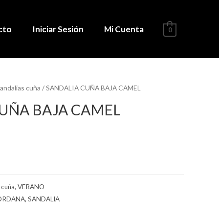
cto
Iniciar Sesión
Mi Cuenta
0
andalias cuña
/ SANDALIA CUÑA BAJA CAMEL
CUÑA BAJA CAMEL
 cuña
,
VERANO
ORDANA
,
SANDALIA