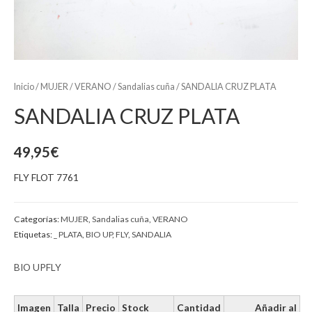
Inicio
/
MUJER
/
VERANO
/
Sandalias cuña
/ SANDALIA CRUZ PLATA
SANDALIA CRUZ PLATA
49,95
€
FLY FLOT 7761
Categorías:
MUJER
,
Sandalias cuña
,
VERANO
Etiquetas:
_ PLATA
,
BIO UP
,
FLY
,
SANDALIA
BIO UP
FLY
Imagen
Talla
Precio
Stock
Cantidad
Añadir al