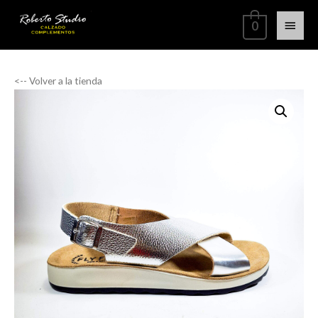
0
<-- Volver a la tienda