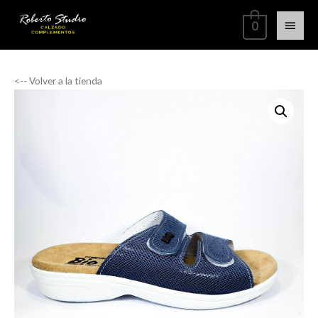
0
<-- Volver a la tienda