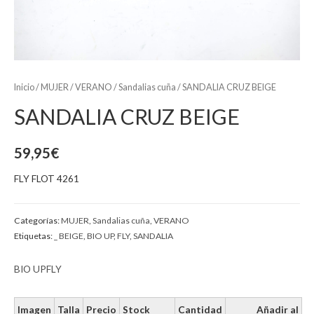
Inicio
/
MUJER
/
VERANO
/
Sandalias cuña
/ SANDALIA CRUZ BEIGE
SANDALIA CRUZ BEIGE
59,95
€
FLY FLOT 4261
Categorías:
MUJER
,
Sandalias cuña
,
VERANO
Etiquetas:
_ BEIGE
,
BIO UP
,
FLY
,
SANDALIA
BIO UP
FLY
Imagen
Talla
Precio
Stock
Cantidad
Añadir al