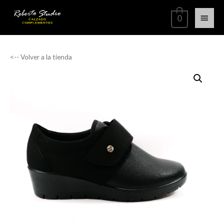
0
<-- Volver a la tienda