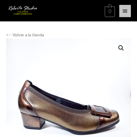
0
<-- Volver a la tienda