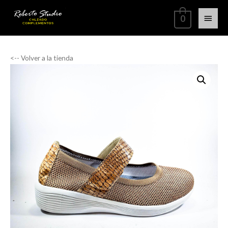
0
<-- Volver a la tienda