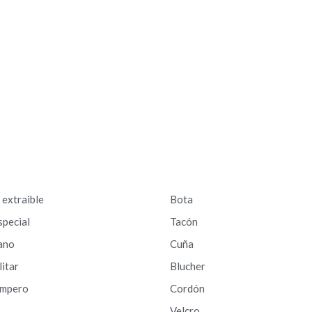
a extraible
Bota
special
Tacón
ano
Cuña
litar
Blucher
ampero
Cordón
Velcro