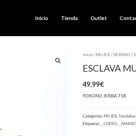
Inicio
Tienda
Outlet
Conta
Inicio
/
MUJER
/
VERANO
/
S
ESCLAVA M
49,99
€
YOKONO JERBA 718
Categorías:
MUJER
,
Sandalias
Etiquetas:
_ CUERO
,
_ MARR