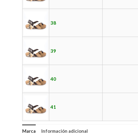
38
39
40
41
Marca
Información adicional