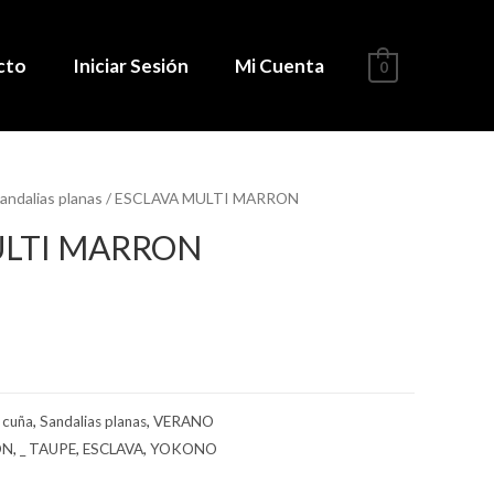
cto
Iniciar Sesión
Mi Cuenta
0
andalias planas
/ ESCLAVA MULTI MARRON
ULTI MARRON
 cuña
,
Sandalias planas
,
VERANO
ON
,
_ TAUPE
,
ESCLAVA
,
YOKONO