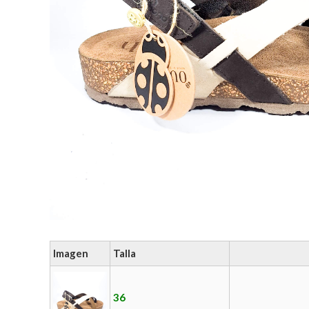
Imagen
Talla
36