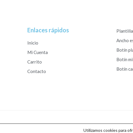
Enlaces rápidos
Plantill
Ancho e
Inicio
Botín pl
Mi Cuenta
Botín mi
Carrito
Botín c
Contacto
Copyright © 2026 Calzados Roberto Studio
Utilizamos cookies para of