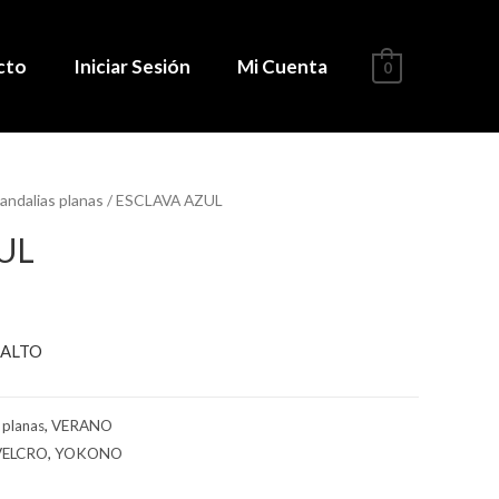
cto
Iniciar Sesión
Mi Cuenta
0
andalias planas
/ ESCLAVA AZUL
UL
BALTO
 planas
,
VERANO
VELCRO
,
YOKONO