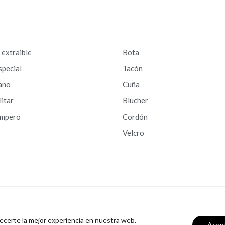
a extraible
Bota
special
Tacón
ano
Cuña
litar
Blucher
ampero
Cordón
Velcro
recerte la mejor experiencia en nuestra web.
Acep