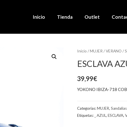
Inicio
Tienda
Outlet
Conta
Inicio
/
MUJER
/
VERANO
/
S
ESCLAVA AZ
39,99
€
YOKONO IBIZA-718 CO
Categorías:
MUJER
,
Sandalias
Etiquetas:
_ AZUL
,
ESCLAVA
,