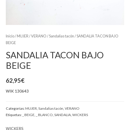
Inicio
/
MUJER
/
VERANO
/
Sandalias tacón
/ SANDALIA TACON BAJO
BEIGE
SANDALIA TACON BAJO
BEIGE
62,95
€
WIK 130643
Categorías:
MUJER
,
Sandalias tacón
,
VERANO
Etiquetas:
_ BEIGE
,
_ BLANCO
,
SANDALIA
,
WICKERS
WICKERS