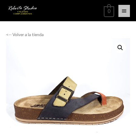
0
<-- Volver a la tienda