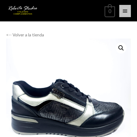
0
<-- Volver a la tienda