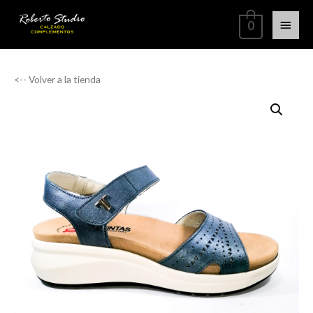
0
<-- Volver a la tienda