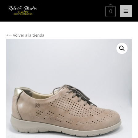
0
<-- Volver a la tienda