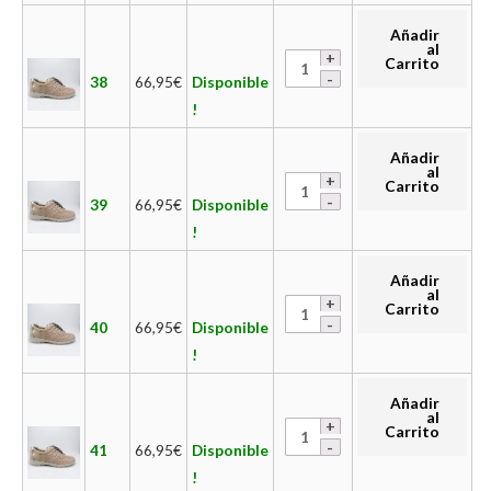
Añadir
al
Carrito
38
66,95
€
Disponible
!
Añadir
al
Carrito
39
66,95
€
Disponible
!
Añadir
al
Carrito
40
66,95
€
Disponible
!
Añadir
al
Carrito
41
66,95
€
Disponible
!