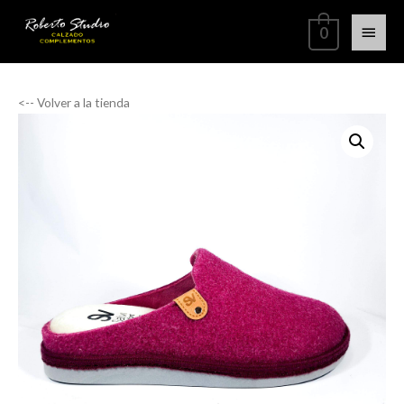
0
<-- Volver a la tienda