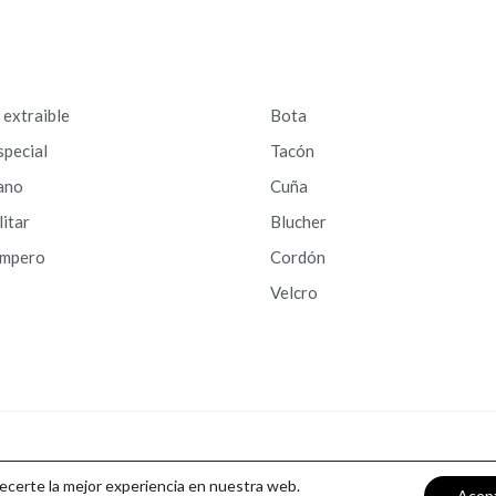
a extraible
Bota
special
Tacón
ano
Cuña
litar
Blucher
ampero
Cordón
Velcro
recerte la mejor experiencia en nuestra web.
Acep