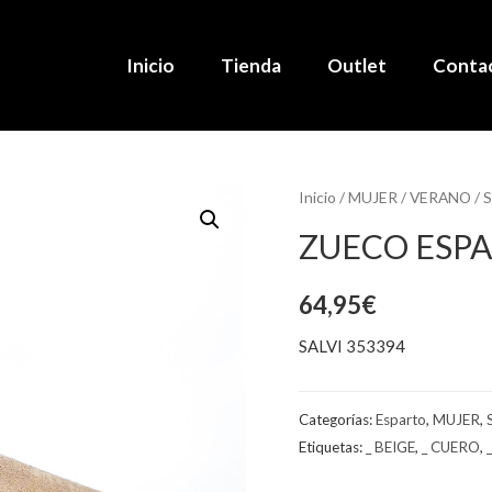
Inicio
Tienda
Outlet
Conta
Inicio
/
MUJER
/
VERANO
/
S
ZUECO ESPA
64,95
€
SALVI 353394
Categorías:
Esparto
,
MUJER
,
Etiquetas:
_ BEIGE
,
_ CUERO
,