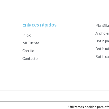
Enlaces rápidos
Plantill
Ancho e
Inicio
Botín pl
Mi Cuenta
Botín mi
Carrito
Botín c
Contacto
Copyright © 2026 Calzados Roberto Studio
Utilizamos cookies para of