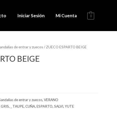
cto
Iniciar Sesión
Mi Cuenta
0
andalias de entrar y zuecos
/ ZUECO ESPARTO BEIGE
RTO BEIGE
Sandalias de entrar y zuecos
,
VERANO
_ GRIS
,
_ TAUPE
,
CUÑA
,
ESPARTO
,
SALVI
,
YUTE